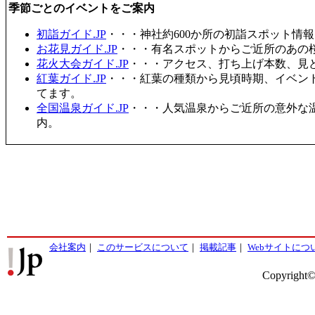
季節ごとのイベントをご案内
初詣ガイド.JP
・・・神社約600か所の初詣スポット情
お花見ガイド.JP
・・・有名スポットからご近所のあの桜
花火大会ガイド.JP
・・・アクセス、打ち上げ本数、見
紅葉ガイド.JP
・・・紅葉の種類から見頃時期、イベン
てます。
全国温泉ガイド.JP
・・・人気温泉からご近所の意外な
内。
会社案内
｜
このサービスについて
｜
掲載記事
｜
Webサイトにつ
Copyright©2