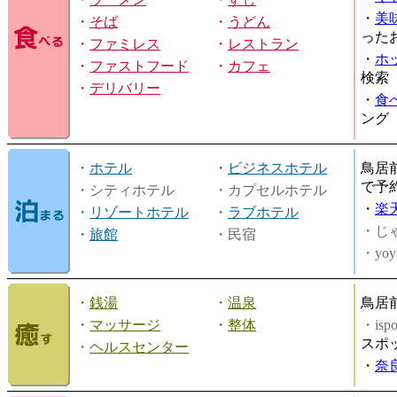
・
美
・
そば
・
うどん
った
・
ファミレス
・
レストラン
・
ホ
・
ファストフード
・
カフェ
検索
・
デリバリー
・
食
ング
・
ホテル
・
ビジネスホテル
鳥居
で予
・シティホテル
・カプセルホテル
・
楽
・
リゾートホテル
・
ラブホテル
・じ
・
旅館
・民宿
・yoy
・
銭湯
・
温泉
鳥居
・
マッサージ
・
整体
・is
スポ
・
ヘルスセンター
・
奈