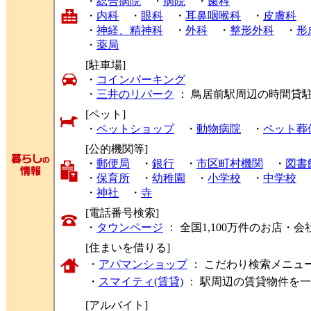
・
総合病院
・
病院
・
歯科
・
内科
・
眼科
・
耳鼻咽喉科
・
皮膚科
・
神経、精神科
・
外科
・
整形外科
・
形
・
薬局
[駐車場]
・
コインパーキング
・
三井のリパーク
： 鳥居前駅周辺の時間貸
[ペット]
・
ペットショップ
・
動物病院
・
ペット葬
[公的機関等]
・
郵便局
・
銀行
・
市区町村機関
・
図書
・
保育所
・
幼稚園
・
小学校
・
中学校
・
神社
・
寺
[電話番号検索]
・
タウンページ
： 全国1,100万件のお店
[住まいを借りる]
・
アパマンショップ
： こだわり検索メニュ
・
スマイティ(賃貸)
： 駅周辺の賃貸物件を
[アルバイト]