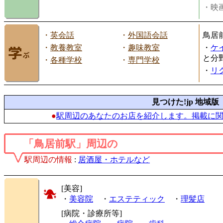
・映画
・
英会話
・
外国語会話
鳥居
・
教養教室
・
趣味教室
・
ケ
と分
・
各種学校
・
専門学校
・
リ
見つけた!jp 地域版
●
駅周辺のあなたのお店を紹介します。掲載に
「鳥居前駅」周辺の
駅周辺の情報
:
居酒屋・ホテルなど
[美容]
・
美容院
・
エステティック
・
理髪店
[病院・診療所等]