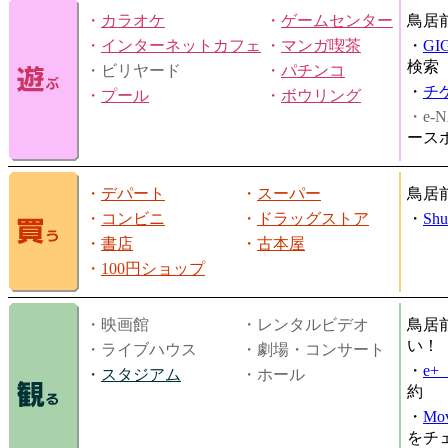
・
カラオケ
・
ゲームセンター
鳥居
・
インターネットカフェ
・
マンガ喫茶
・
GI
検索
・ビリヤード
・
パチンコ
・
チ
・
プール
・
ボウリング
・e-N
ース
・
デパート
・
スーパー
鳥居
・
コンビニ
・
ドラッグストア
・
Shu
・
書店
・
古本屋
・
100円ショップ
・映画館
・レンタルビデオ
鳥居
い！
・ライブハウス
・劇場・コンサート
・
e
・
スタジアム
・ホール
約
・
Mov
をチ