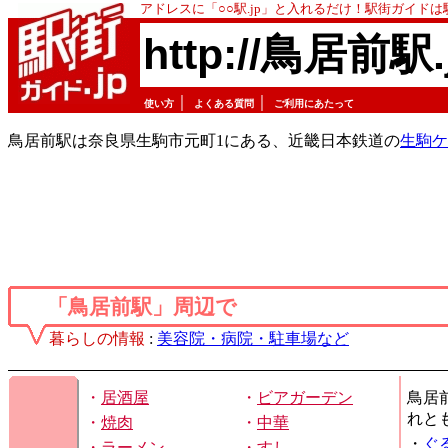
アドレスに「○○駅.jp」と入れるだけ！駅街ガイド
http://鳥居前駅.
｜
｜
使い方
よくある質問
ご利用にあたって
鳥居前駅は奈良県生駒市元町1にある、近畿日本鉄道の
生駒ケ
「鳥居前駅」周辺で
暮らしの情報
:
美容院・病院・駐車場など
・
居酒屋
・
ビアガーデン
鳥居
れと
・
焼肉
・
中華
・
ぐ
・
ラーメン
・
すし